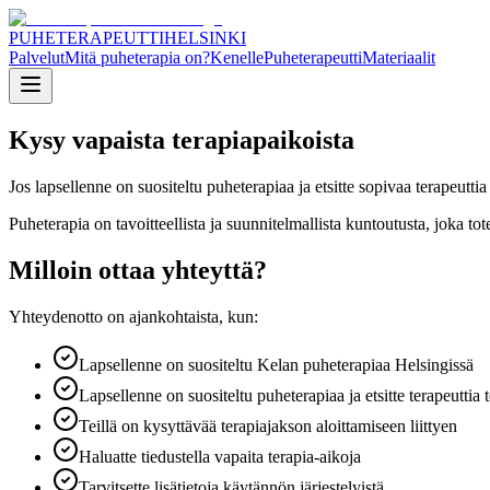
PUHETERAPEUTTI
HELSINKI
Palvelut
Mitä puheterapia on?
Kenelle
Puheterapeutti
Materiaalit
Kysy vapaista terapiapaikoista
Jos lapsellenne on suositeltu puheterapiaa ja etsitte sopivaa terapeut
Puheterapia on tavoitteellista ja suunnitelmallista kuntoutusta, joka t
Milloin ottaa yhteyttä?
Yhteydenotto on ajankohtaista, kun:
Lapsellenne on suositeltu Kelan puheterapiaa Helsingissä
Lapsellenne on suositeltu puheterapiaa ja etsitte terapeuttia 
Teillä on kysyttävää terapiajakson aloittamiseen liittyen
Haluatte tiedustella vapaita terapia-aikoja
Tarvitsette lisätietoja käytännön järjestelyistä