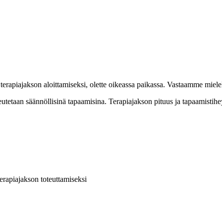
tia terapiajakson aloittamiseksi, olette oikeassa paikassa. Vastaamme m
oteutetaan säännöllisinä tapaamisina. Terapiajakson pituus ja tapaamisti
terapiajakson toteuttamiseksi