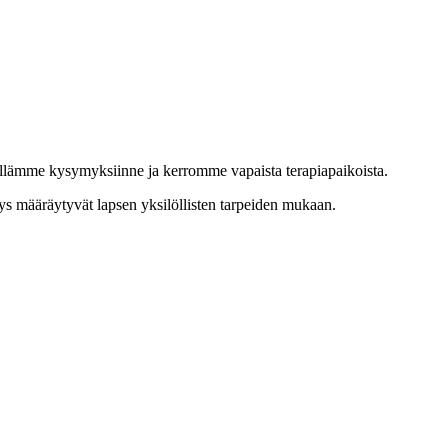
ielellämme kysymyksiinne ja kerromme vapaista terapiapaikoista.
heys määräytyvät lapsen yksilöllisten tarpeiden mukaan.