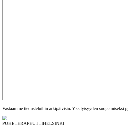
Vastaamme tiedusteluihin arkipäivisin. Yksityisyyden suojaamiseksi py
PUHETERAPEUTTI
HELSINKI