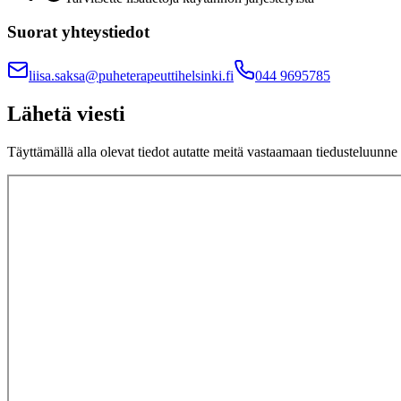
Suorat yhteystiedot
liisa.saksa@puheterapeuttihelsinki.fi
044 9695785
Lähetä viesti
Täyttämällä alla olevat tiedot autatte meitä vastaamaan tiedusteluun